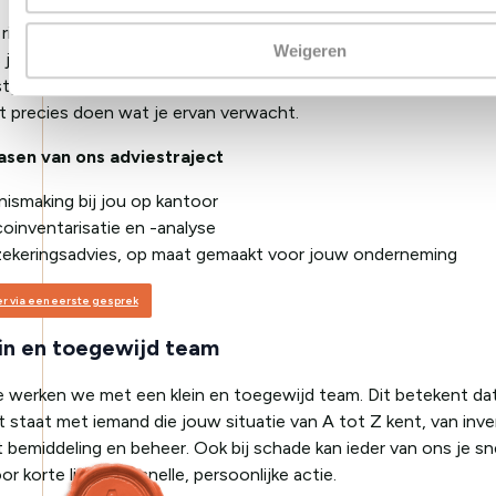
risico wel of niet wil verzekeren, bepaal jij zelf. Wij staan naas
Weigeren
 je ervoor om risico’s (deels) af te dekken, dan zorgen wij dat al
tgelegd. Onze focus ligt daarbij altijd op het voorkomen van tel
t precies doen wat je ervan verwacht.
fasen van ons
adviestraject
ismaking bij jou op kantoor
coinventarisatie en -analyse
zekeringsadvies, op maat gemaakt voor jouw onderneming
r via een eerste gesprek
in en toegewijd team
ie werken we met een klein en toegewijd team. Dit betekent dat j
t staat met iemand die jouw situatie van A tot Z kent, van inve
t bemiddeling en beheer. Ook bij schade kan ieder van ons je sne
r korte lijnen en snelle, persoonlijke actie.